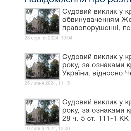
Судовий виклик у к
обвинуваченням Жел
правопорушенні, пер
28 серпня 2024, 19:04
Судовий виклик у к
року, за ознаками 
України, відносно 
25 липня 2024, 11:15
Судовий виклик у к
року, за ознаками к
28 ч. 5 ст. 111-1 К
10 липня 2024, 13:00