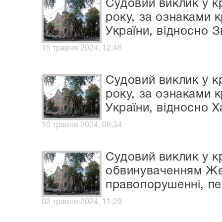
Судовий виклик у к
року, за ознаками 
України, відносно 
15 травня 2024, 12:46
Судовий виклик у к
року, за ознаками 
України, відносно 
10 травня 2024, 08:34
Судовий виклик у к
обвинуваченням Жел
правопорушенні, пер
02 травня 2024, 11:29