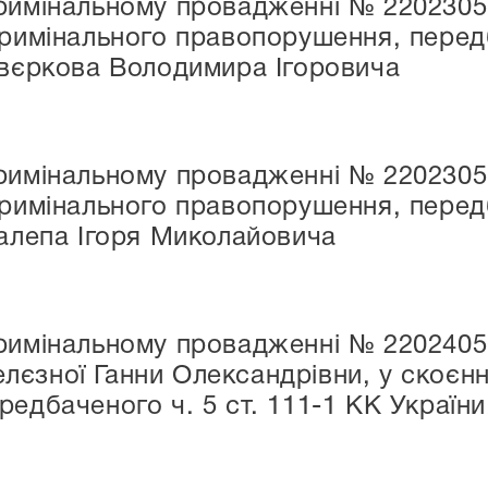
римінальному провадженні № 22023050
кримінального правопорушення, передб
Звєркова Володимира Ігоровича
римінальному провадженні № 22023050
кримінального правопорушення, передб
Халепа Ігоря Миколайовича
римінальному провадженні № 22024050
єзної Ганни Олександрівни, у скоєнн
едбаченого ч. 5 ст. 111-1 КК України