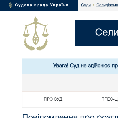
Селидівськи
Судова влада України
Суди
•
Сели
Увага! Суд не здійснює п
ПРО СУД
ПРЕС-Ц
Повідомлення про розгл