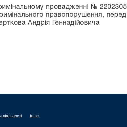
римінальному провадженні № 22023050
кримінального правопорушення, передб
Черткова Андрія Геннадійовича
 діяльності
Інше