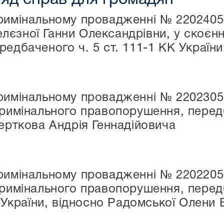
римінальному провадженні № 22024050
єзної Ганни Олександрівни, у скоєнн
едбаченого ч. 5 ст. 111-1 КК України
римінальному провадженні № 22023050
кримінального правопорушення, передб
Черткова Андрія Геннадійовича
римінальному провадженні № 22022050
римінального правопорушення, передбач
К України, відносно Радомської Олени