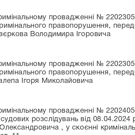
римінальному провадженні № 22023050
кримінального правопорушення, передб
Звєркова Володимира Ігоровича
римінальному провадженні № 22023050
кримінального правопорушення, передб
Халепа Ігоря Миколайовича
кримінальному провадженні № 2202405
судових розслідувань від 08.04.2024
 Олександровича , у скоєнні криміна