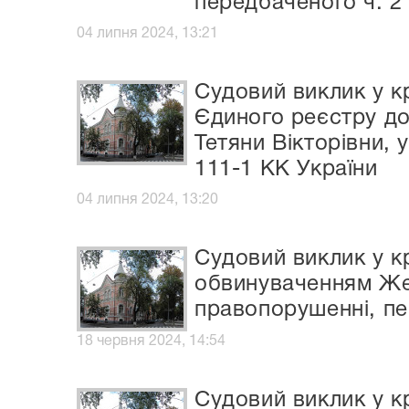
передбаченого ч. 2 
04 липня 2024, 13:21
Судовий виклик у 
Єдиного реєстру до
Тетяни Вікторівни, 
111-1 КК України
04 липня 2024, 13:20
Судовий виклик у к
обвинуваченням Жел
правопорушенні, пер
18 червня 2024, 14:54
Судовий виклик у к