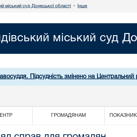
й міський суд Донецької області
Інше
•
дівський міський суд До
равосуддя. Підсудність змінено на Центральний 
ЕНТР
ГРОМАДЯНАМ
ПОКАЗНИК
яд справ для громадян