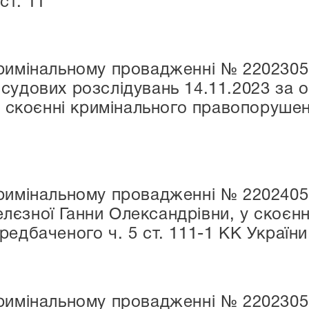
ст. 11
кримінальному провадженні № 2202305
судових розслідувань 14.11.2023 за
у скоєнні кримінального правопорушен
римінальному провадженні № 22024050
єзної Ганни Олександрівни, у скоєнн
едбаченого ч. 5 ст. 111-1 КК України
римінальному провадженні № 22023050