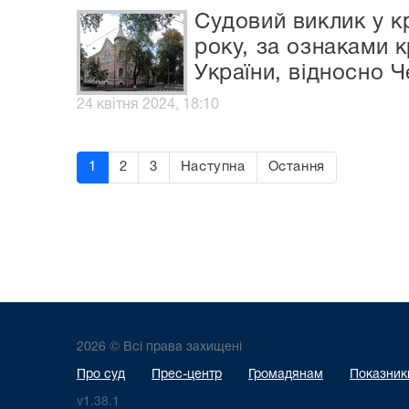
Судовий виклик у к
року, за ознаками 
України, відносно 
24 квітня 2024, 18:10
1
2
3
Наступна
Остання
2026 © Всі права захищені
Про суд
Прес-центр
Громадянам
Показники
v1.38.1