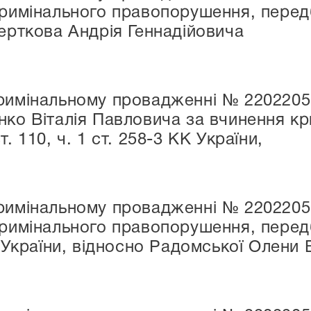
кримінального правопорушення, передб
Черткова Андрія Геннадійовича
римінальному провадженні № 22022050
нко Віталія Павловича за вчинення к
. 110, ч. 1 ст. 258-3 КК України,
римінальному провадженні № 22022050
римінального правопорушення, передбач
К України, відносно Радомської Олени