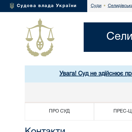
Селидівськи
Судова влада України
Суди
•
Сели
Увага! Суд не здійснює п
ПРО СУД
ПРЕС-Ц
Контакти