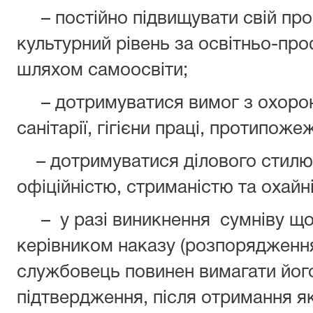
– постійно підвищувати свій проф
культурний рівень за освітньо-пр
шляхом самоосвіти;
– дотримуватися вимог з охорони
санітарії, гігієни праці, протипоже
– дотримуватися ділового стилю 
офіційністю, стриманістю та охайн
– у разі виникнення сумніву що
керівником наказу (розпорядженн
службовець повинен вимагати йог
підтвердження, після отримання я