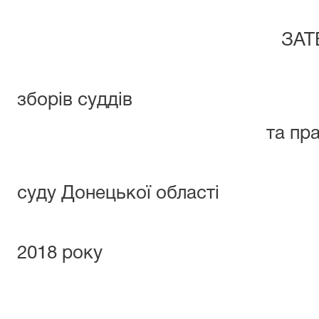
ЗАТВЕРДЖ
Протокол з
зборів суддів
та працівників
Селидів
суду Донецької області
№ 19 від 0
2018 року