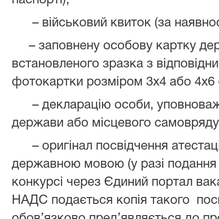
паспорті);
– військовий квиток (за наявност
– заповнену особову картку де
встановленого зразка з відповідни
фотокартки розміром 3x4 або 4x6 
– декларацію особи, уповноваж
держави або місцевого самоврядув
– оригінал посвідчення атестаці
державною мовою (у разі подання 
конкурсі через Єдиний портал вак
НАДС подається копія такого посв
обов’язково пред’являється до пр