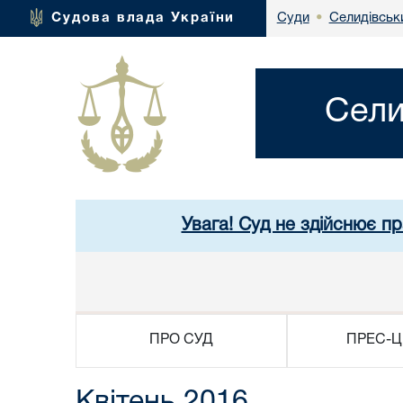
Селидівськи
Судова влада України
Суди
•
Сели
Увага! Суд не здійснює п
ПРО СУД
ПРЕС-Ц
Квітень 2016