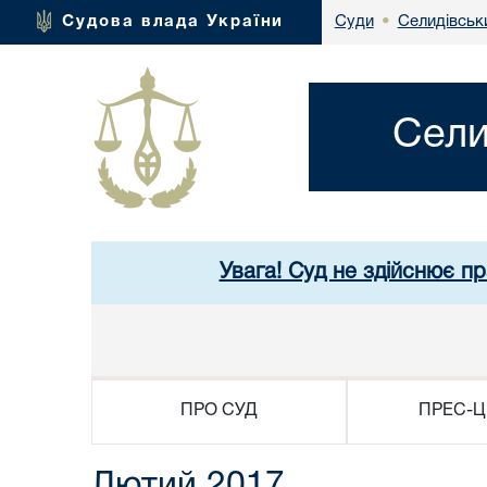
Селидівськи
Судова влада України
Суди
•
Сели
Увага! Суд не здійснює п
ПРО СУД
ПРЕС-Ц
Лютий 2017