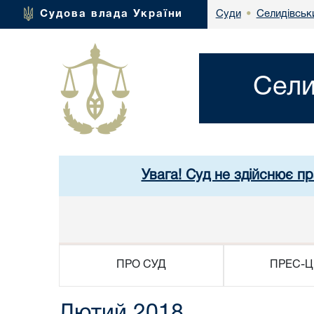
Селидівськи
Судова влада України
Суди
•
Сели
Увага! Суд не здійснює п
ПРО СУД
ПРЕС-Ц
Лютий 2018