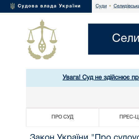
Селидівськи
Судова влада України
Суди
•
Сели
Увага! Суд не здійснює п
ПРО СУД
ПРЕС-Ц
Закон України "Про судоуст