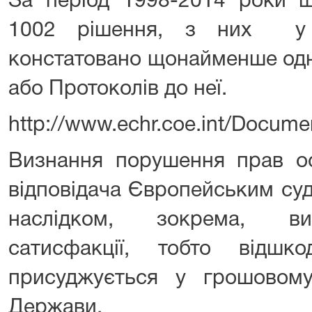
За період 1998-2014 роки щ
1002 рішення, з них у 
констатовано щонайменше одн
або Протоколів до неї.
http://www.echr.coe.int/Docum
Визнання порушення прав о
відповідача Європейським су
наслідком, зокрема, ви
сатисфакції, тобто відшк
присуджується у грошовому 
Держави.