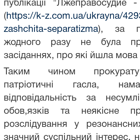
публікації "Лжеправосудие 
(
https://k-z.com.ua/ukrayna/42
zashchita-separatizma
), за п
жодного разу не була пр
засіданнях, про які йшла мова в
Таким чином прокуратур
патріотичні гасла, нама
відповідальність за несумл
обов,язків та неякісне п
розслідування у резонансн
значний суспільний інтерес, 