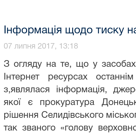
Інформація щодо тиску на
07 липня 2017, 13:18
З огляду на те, що у засобах
Інтернет ресурсах останні
з,являлася інформація, дже
якої є прокуратура Донець
рішення Селидівського місько
так званого «голову верховн