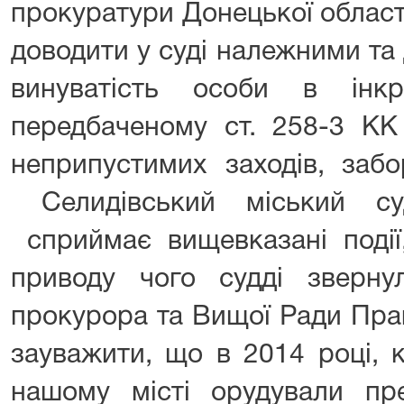
прокуратури Донецької області
доводити у суді належними т
винуватість особи в інкр
передбаченому ст. 258-3 КК
неприпустимих заходів, з
Селидівський міський су
сприймає вищевказані події,
приводу чого судді зверну
прокурора та Вищої Рад
зауважити, що в 2014 році, к
нашому місті орудували пре