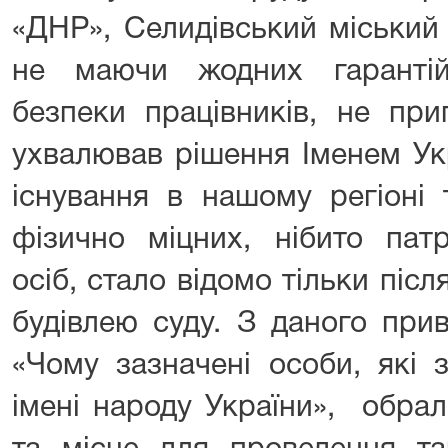
«ДНР», Селидівський міський 
не маючи жодних гаранті
безпеки працівників, не пр
ухвалював рішення Іме
існування в нашому регіоні т
фізично міцних, нібито пат
осіб, стало відомо тільки післ
будівлею суду. З даного при
«Чому зазначені особи, які 
імені народу України», обра