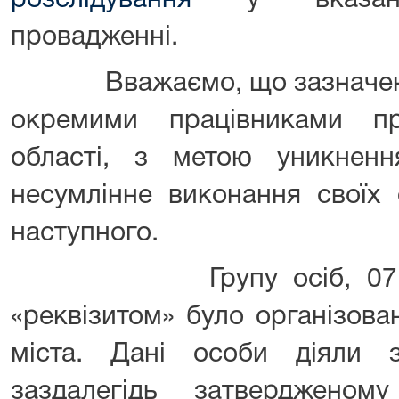
розслідування
у вказаном
провадженні.
Вважаємо, що зазначені д
окремими працівниками пр
області, з метою уникнення
несумлінне виконання своїх 
наступного.
Групу осіб, 07.07.20
«реквізитом» було організова
міста. Дані особи діяли 
заздалегідь затвердженом