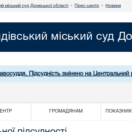
й міський суд Донецької області
Прес-центр
Новини
•
•
дівський міський суд До
равосуддя. Підсудність змінено на Центральний 
ЕНТР
ГРОМАДЯНАМ
ПОКАЗНИК
ної підсудності