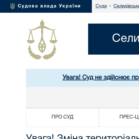
Селидівськи
Судова влада України
Суди
•
Сели
Увага! Суд не здійснює п
ПРО СУД
ПРЕС-Ц
Увага! Зміна територіаль