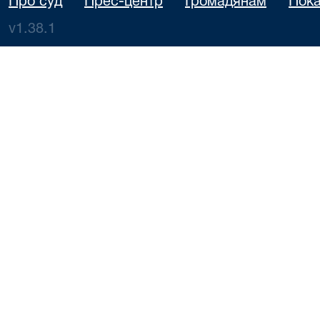
Про суд
Прес-центр
Громадянам
Пока
v1.38.1