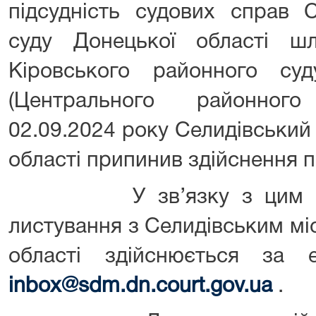
підсудність судових справ С
суду Донецької області ш
Кіровського районного суд
(Центрального районного
02.09.2024 року Селидівський
області припинив здійснення 
У зв’язку з цим пові
листування з Селидівським м
області здійснюється за 
inbox
@
sdm
.
dn
.
court
.
gov
.
ua
.