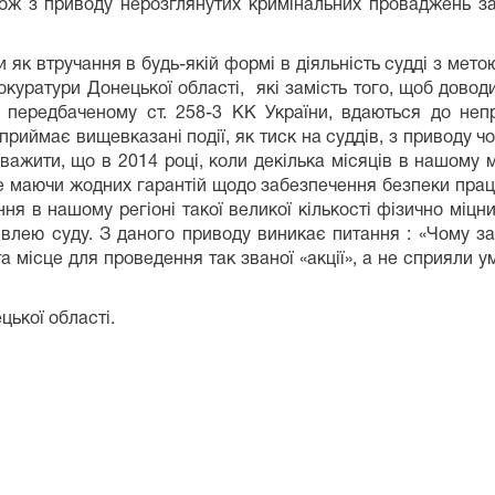
ж з приводу нерозглянутих кримінальних проваджень за ч
ручання в будь-якій формі в діяльність судді з метою
окуратури Донецької області, які замість того, щоб дово
і, передбаченому ст. 258-3 КК України, вдаються до 
риймає вищевказані події, як тиск на суддів, з приводу ч
 що в 2014 році, коли декілька місяців в нашому міст
не маючи жодних гарантій щодо забезпечення безпеки прац
шому регіоні такої великої кількості фізично міцних, 
івлею суду. З даного приводу виникає питання : «Чому заз
а місце для проведення так званої «акції», а не сприяли 
ької області.