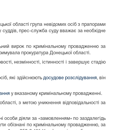
ецької області група невідомих осіб з прапорами
 суддів, прес-служба суду вважає за необхідне
альний вирок по кримінальному провадженню за
тримувала прокуратура Донецької області.
і, незмінності, істинності і завершує стадію
осіб, які здійснюють
досудове розслідування
, він
вання
у вказаному кримінальному провадженні.
сті, з метою уникнення відповідальності за
і особи діяли за «замовленням» по заздалегідь
бути обізнані по кримінальному провадженню, за