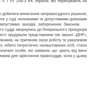
. 1 ст. 258-3 КК України, які перебувають на
 добитися винесення неправосудного рішення,
дити у суді належними та допустимими доказами
неприпустимих заходів, заборонених Законом.
ого судді звернулись до Генерального прокурора
і орудували представники так званої «ДНР»,
івників, не припиняв свою роботу та ухвалював
нібито патріотично налаштованих осіб, стало
начені особи, які заявили, що «діють від імені
умовам для здійснення правосуддя, коли у цьому