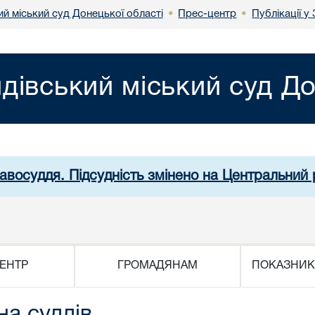
й міський суд Донецької області
Прес-центр
Публікації у
•
•
дівський міський суд До
равосуддя. Підсудність змінено на Центральний 
ЕНТР
ГРОМАДЯНАМ
ПОКАЗНИК
на суддів