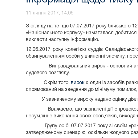
11 липня 2017, 14:05
З огляду на те, що 07.07.2017 року близько о 1
«Національного корпусу» намагалася добитися 
викласти наступну інформацію.
12.06.2017 року колегією суддів Селидівсько
обвинуваченням особи у вчиненні злочину, пере
Виправдувальний вирок - основний акт правос
судового розгляду.
Окрім того,
вирок
є один із засобів реак
спрямований на зведення до мінімуму помилок,
У зазначеному вироку надано оцінку діяльно
Вважаємо, що зазначені дії спровоковані с
несумлінне виконання своїх обов,язків, виходяч
Групу осіб, 07.07.2017 року зі своїм «реквіз
затвердженому сценарію, оскільки жодного разу