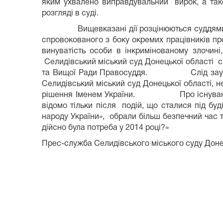
яким ухвалено виправдувальний вирок, а тако
розгляді в суді.
Вищевказані дії розцінюються суддями як вт
спровокованого з боку окремих працівників пр
винуватість особи в інкримінованому злочин
Селидівський міський суд Донецької області сп
та Вищої Ради Правосуддя. Слід зауважити,
Селидівський міський суд Донецької області, 
рішення Іменем України. Про існування в на
відомо тільки після подій, що сталися під буд
народу України», обрали більш безпечний час т
дійсно була потреба у 2014 році?»
Прес-служба Селидівського міського суду Донец