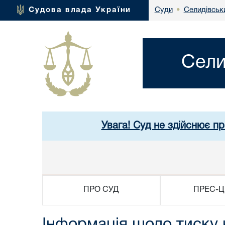
Селидівськи
Судова влада України
Суди
•
Сели
Увага! Суд не здійснює п
ПРО СУД
ПРЕС-Ц
Інформація щодо тиску 