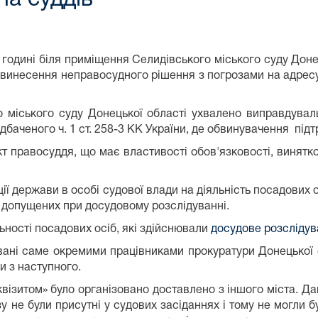
2 годині біля приміщення Селидівського міського суду Дон
винесення неправосудного рішення з погрозами на адресу
го міського суду Донецької області ухвалено виправдув
дбаченого ч. 1 ст. 258-3 КК України, де обвинувачення під
уддя, що має властивості обов'язковості, винятковост
ції держави в особі судової влади на діяльність посадових 
 допущених при досудовому розслідуванні.
сті посадових осіб, які здійснювали
досудове розсліду
аме окремими працівниками прокуратури Донецької обла
и з наступного.
итом» було організовано доставлено з іншого міста. Дан
 не були присутні у судових засіданнях і тому не могли 