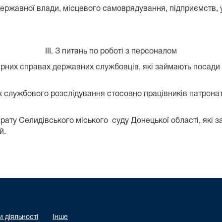
ержавної влади, місцевого самоврядування, підприємств, у
III. З питань по роботі з персоналом
их справах державних службовців, які займають посади к
 службового розслідування стосовно працівників патронат
ату Селидівського міського суду Донецької області, які заг
й.
 діяльності
Інше