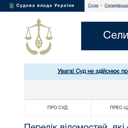
Селидівськи
Судова влада України
Суди
•
Сели
Увага! Суд не здійснює п
ПРО СУД
ПРЕС-Ц
Перелік відомостей, як