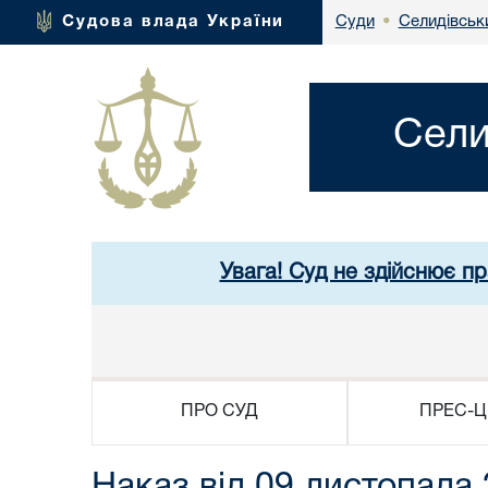
Селидівськи
Судова влада України
Суди
•
Сели
Увага! Суд не здійснює п
ПРО СУД
ПРЕС-Ц
Наказ від 09 листопада