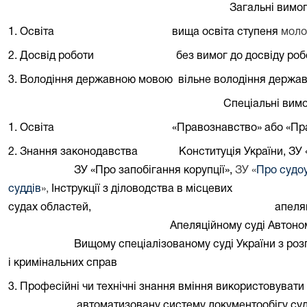
Загальні вимо
1. Освіта
вища освіта ступеня
моло
2. Досвід роботи
без вимог до досвіду роб
3. Володіння державною мовою
вільне володіння держа
Спеціальні вим
1. Освіта
«
Правознавство» або «Пр
2. Знання законодавства
Конституція України, ЗУ
ЗУ «Про запобігання корупції»,
ЗУ
«
Про судоу
суддів
»
,
Інструкції з діловодства в місцевих
судах областей,
апеля
Апеляційному суді Автоно
Вищому спеціалізованому суді України з ро
і кримінальних справ
3. Професійні чи технічні знання
вміння використовувати
автоматизовану систему документообігу су