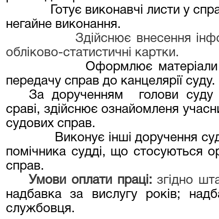
Готує виконавчі листи у спр
негайне виконання.
Здійснює внесення інф
обліково-статистичні картки.
Оформлює матеріали 
передачу справ до канцелярії суду.
За дорученням
голови суду
сраві, здійснює ознайомленя учасн
судових справ.
Виконує інші доручення суд
помічника судді, що стосуються ор
справ.
Умови оплати праці:
згідно шт
надбавк
а
за вислугу років; надб
службовця
.