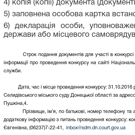
4) копія (копії) документа (документі
5) заповнена особова картка встан
6) декларація особи, уповноваже
держави або місцевого самоврядува
Строк подання документів для участі в конкурсі
інформації про проведення конкурсу на сайті Національ
служби.
Дата, час і місце проведення конкурсу:
31.10.2016 р
Селидівського міського суду Донецької області за адрес
Пушкіна,4.
Прізвище, ім’я, по батькові, номер телефону та
додаткову інформацію з питань проведення конкурсу:
ко
Євгенівна, (06237)7-22-41,
inbox
@
sdm
.
dn
.
court
.
gov
.
ua