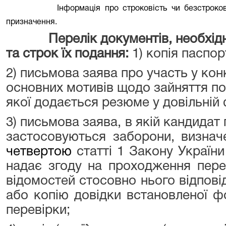
Інформація про строковість чи безстроко
призначення.
Перелік документів, необхідн
та строк їх подання:
1) копія паспо
2) письмова заява про участь у кон
основних мотивів щодо зайняття п
якої додається резюме у довільній 
3) письмова заява, в якій кандидат
застосовуються заборони, визнач
четвертою
статті 1 Закону Україн
надає згоду на проходження пере
відомостей стосовно нього відпові
або копію довідки встановленої ф
перевірки
;