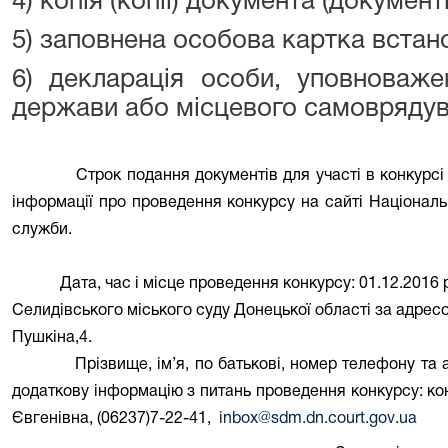
4) копія (копії) документа (документі
5) заповнена особова картка встан
6) декларація особи, уповноваже
держави або місцевого самоврядува
Строк подання документів для участі в конкурсі
інформації про проведення конкурсу на сайті Національ
служби.
Дата, час і місце проведення конкурсу:
01.12.2016 р
Селидівського міського суду Донецької області за адрес
Пушкіна,4.
Прізвище, ім’я, по батькові, номер телефону та
додаткову інформацію з питань проведення конкурсу:
ко
Євгенівна, (06237)7-22-41,
inbox
@
sdm
.
dn
.
court
.
gov
.
ua