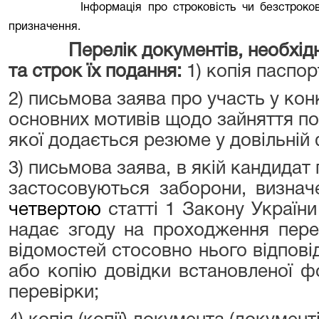
Інформація про строковість чи безстроко
призначення.
Перелік документів, необхідн
та строк їх подання:
1) копія паспо
2) письмова заява про участь у кон
основних мотивів щодо зайняття п
якої додається резюме у довільній 
3) письмова заява, в якій кандидат
застосовуються заборони, визнач
четвертою
статті 1 Закону Україн
надає згоду на проходження пере
відомостей стосовно нього відпові
або копію довідки встановленої ф
перевірки
;