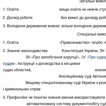
Загальні вимо
1. Освіта
вища освіта не нижче сту
2. Досвід роботи
без вимог до досвіду роб
3. Володіння державною мовою
вільне володіння держа
Спеціальні вим
1. Освіта
«
Правознавство» та\або «
2. Знання законодавства
Конституція України, ЗУ
ЗУ «Про запобігання корупції»,
ЗУ
«
Про судоу
суддів
»
,
Інструкції з діловодства в місцевих
судах областей,
апеля
Апеляційному суді Автоно
Вищому спеціалізованому суді України з ро
і кримінальних справ
3. Професійні чи технічні знання
вміння використовувати
автоматизовану систему документообігу су