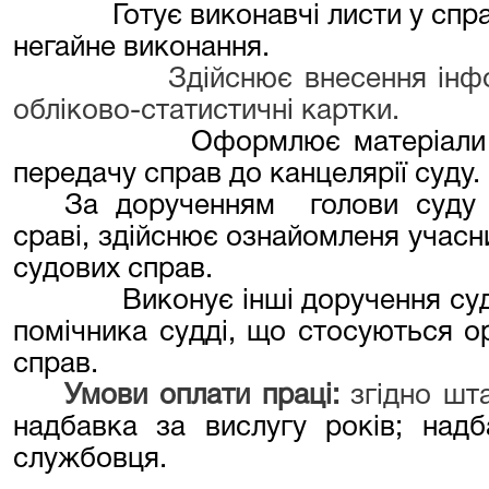
Готує виконавчі листи у спр
негайне виконання.
Здійснює внесення інф
обліково-статистичні картки.
Оформлює матеріали 
передачу справ до канцелярії суду.
За дорученням
голови суду
сраві, здійснює ознайомленя учасн
судових справ.
Виконує інші доручення суд
помічника судді, що стосуються ор
справ.
Умови оплати праці:
згідно шт
надбавк
а
за вислугу років; надб
службовця
.