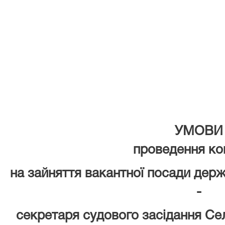
Доне
від 13.
УМОВИ
проведення ко
на зайняття вакантної посади держ
-
секретаря судового засідання Се