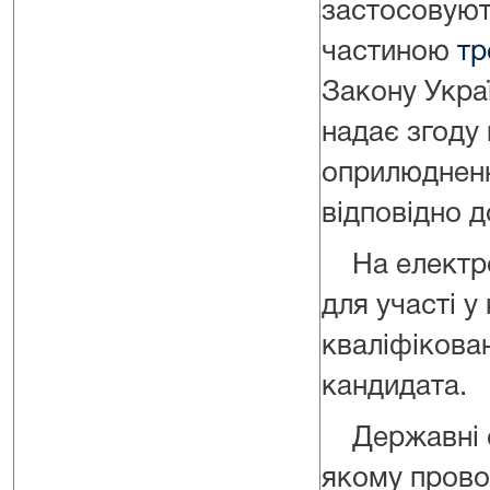
застосовуют
частиною
тр
Закону Укра
надає згоду
оприлюдненн
відповідно д
На електро
для участі у
кваліфікова
кандидата.
Державні сл
якому прово