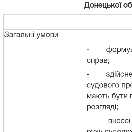
Донецької об
Загальні умови
- формуван
справ;
- здійсненн
судового про
мають бути 
розгляді;
- внесення