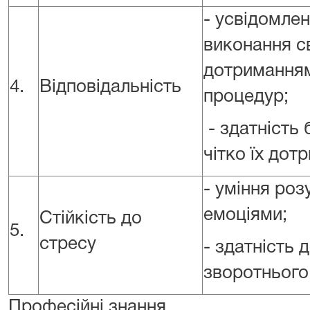
- усвідомлен
виконання св
дотриманням
4.
Відповідальність
процедур;
- здатність 
чітко їх дот
- уміння роз
емоціями;
Стійкість до
5.
стресу
- здатність 
зворотнього
Професійні знання