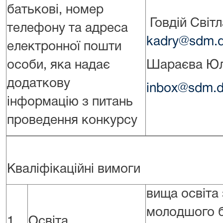
батькові, номер
Говдій Світл
телефону та адреса
kadry@sdm.d
електронної пошти
особи, яка надає
Шараєва Юлі
додаткову
inbox@sdm.dn
інформацію з питань
проведення конкурсу
Кваліфікаційні вимоги
вища освіта 
молодшого б
1.
Освіта