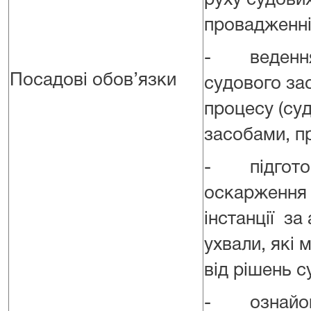
руху судови
провадженні
- ведення 
Посадові обов’язки
судового за
процесу (суд
засобами, п
- підготовк
оскарження 
інстанції за
ухвали, які
від рішень с
- ознайомл