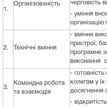
черговість 
Організованість
1.
- уміння вно
організацію 
- вміння ви
пристрої, ба
2.
Технічні вміння
програмне з
виконання с
- готовність
колегам у їх
Командна робота
3.
досягнення с
та взаємодія
- відкритіст