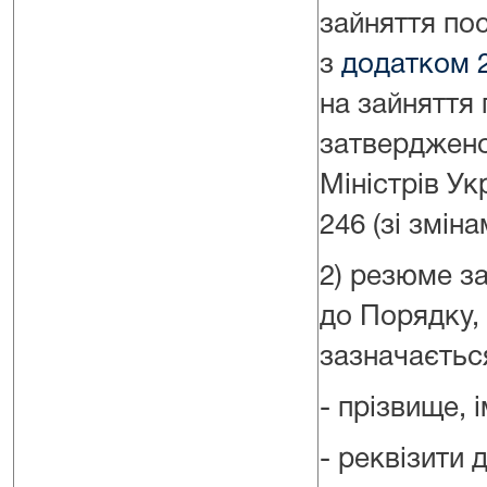
зайняття по
з
додатком 
на зайняття
затверджено
Міністрів Ук
246 (зі зміна
2) резюме з
до Порядку,
зазначаєтьс
- прізвище, 
- реквізити 