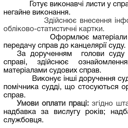
Готує виконавчі листи у спр
негайне виконання.
Здійснює внесення інф
обліково-статистичні картки.
Оформлює матеріали 
передачу справ до канцелярії суду.
За дорученням
голови суду
справі, здійснює ознайомлен
матеріалами судових справ.
Виконує інші доручення суд
помічника судді, що стосуються ор
справ.
Умови оплати праці:
згідно шт
надбавк
а
за вислугу років; надб
службовця
.