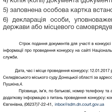
4) копія (копії) документа (документі
5) заповнена особова картка встан
6) декларація особи, уповноваже
держави або місцевого самоврядува
Строк подання документів для участі в конкурсі
інформації про проведення конкурсу на сайті Національ
служби.
Дата, час і місце проведення конкурсу:
12.01.2017 р
Селидівського міського суду Донецької області за адрес
Пушкіна,4.
Прізвище, ім’я, по батькові, номер телефону та
додаткову інформацію з питань проведення конкурсу:
ко
Євгенівна, (06237)7-22-41,
inbox
@
sdm
.
dn
.
court
.
gov
.
ua