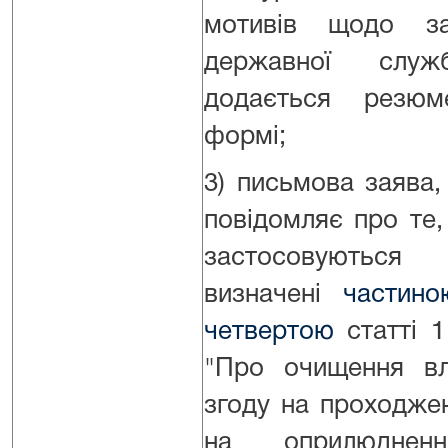
мотивів щодо за
державної слу
додається резюм
формі;
3) письмова заява,
повідомляє про те,
застосовуютьс
визначені
частин
четвертою
статті 1
"Про очищення вл
згоду на проходжен
на оприлюдненн