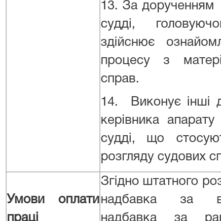
13. За дорученням 
судді, головуюч
здійснює ознайом
процесу з матер
справ.
14. Виконує інші д
керівника апарату 
судді, що стосуют
розгляду судових с
Згідно штатного роз
Умови оплати
надбавка за ви
праці
надбавка за ра