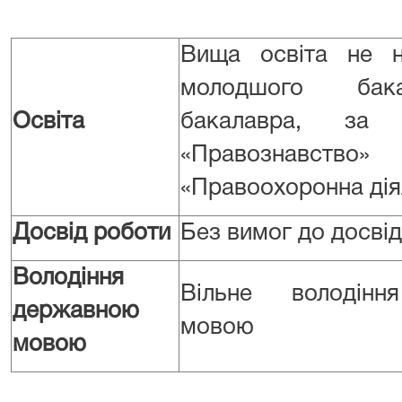
Вища освіта не н
молодшого бак
Освіта
бакалавра, за с
«Правознавст
«Правоохоронна дія
Досвід роботи
Без вимог до досві
Володіння
Вільне володін
державною
мовою
мовою