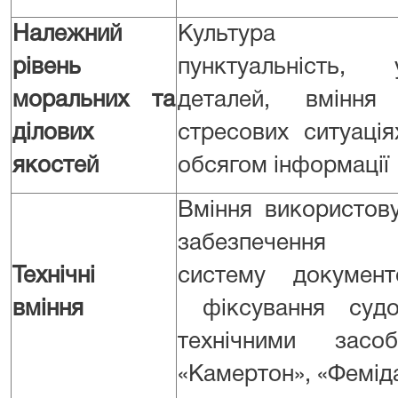
Належний
Культура сп
рівень
пунктуальність,
моральних та
деталей, вмінн
ділових
стресових ситуаці
якостей
обсягом інформації
Вміння використов
забезпечення а
Технічні
систему докумен
вміння
фіксування судо
технічними засо
«Камертон», «Фемід