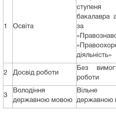
ступеня
бакалавра 
1
Освіта
за спец
«Правозна
«Правоохор
діяльність»
Без вимог
2
Досвід роботи
роботи
Володіння
Вільне 
3
державною мовою
державною