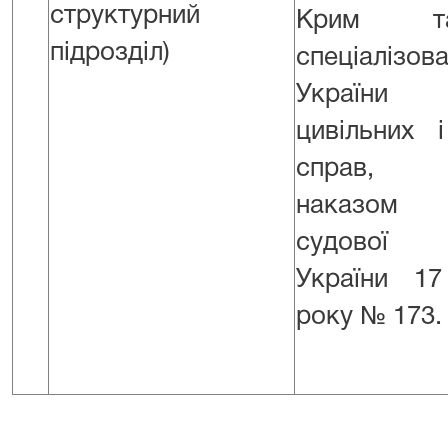
структурний
Крим т
підрозділ)
спеціаліз
України 
цивільних 
справ, з
наказом
судової а
України 1
року № 173.