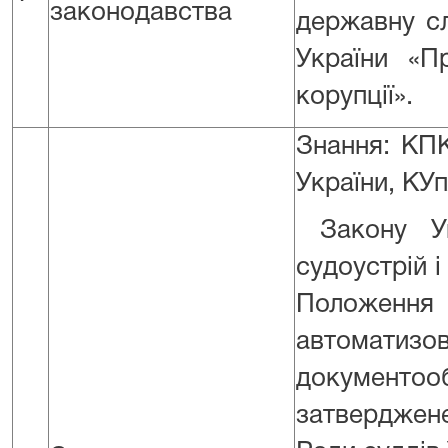
законодавства
державну с
України «П
корупції».
Знання: КП
України, КУ
Закону У
судоустрій і
Полож
автоматиз
документо
затвердже