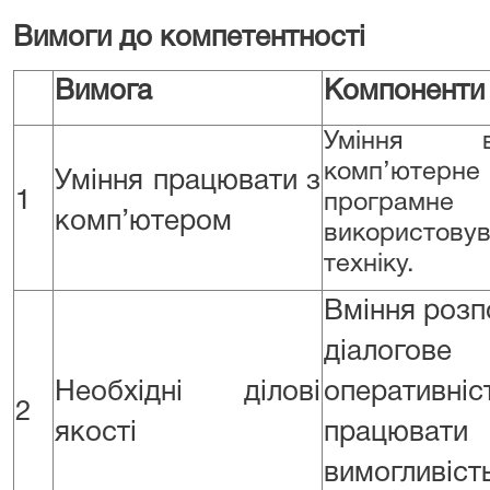
Вимоги до компетентності
Вимога
Компоненти
Уміння ви
комп’ютерне
Уміння працювати з
1
програмне 
комп’ютером
використо
техніку.
Вміння розп
діалогове
Необхідні ділові
оперативн
2
якості
працювати
вимогливіст