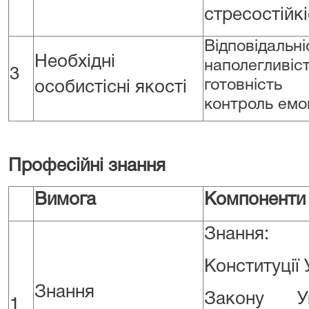
стресостійкі
Відповідальні
Необхідні
наполегливіс
3
готовніст
особистісні якості
контроль емоц
Професійні знання
Вимога
Компоненти
Знання:
Конституції 
Знання
Закону У
1