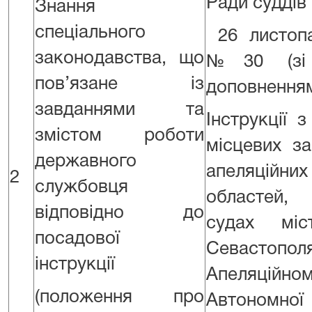
Ради суддів 
Знання
спеціального
26 листоп
законодавства, що
№30 (зі 
пов’язане із
доповненням
завданнями та
Інструкції 
змістом роботи
місцевих за
державного
апеляці
2
службовця
областей,
відповідно до
судах мі
посадової
Севастополя
інструкції
Апеляці
(положення про
Автономно