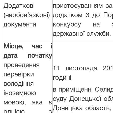
Додаткові
пристосуванням за
(необов’язкові)
додатком 3 до По
документи
конкурсу на з
державної служби.
Місце, час і
дата початку
проведення
11 листопада 20
перевірки
годині
володіння
в приміщенні Селид
іноземною
суду Донецької об
мовою, яка є
Донецька область, 
однією з