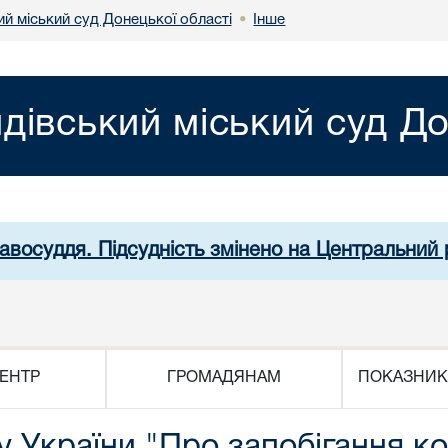
й міський суд Донецької області
Інше
•
дівський міський суд До
равосуддя. Підсудність змінено на Центральний 
ЕНТР
ГРОМАДЯНАМ
ПОКАЗНИК
 України "Про запобігання ко