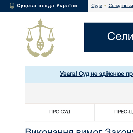
Селидівськи
Судова влада України
Суди
•
Сели
Увага! Суд не здійснює п
ПРО СУД
ПРЕС-Ц
Виконання вимог Закону