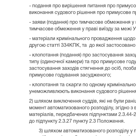
- подання про вирішення питання про примусо
виконання судового рішення про примусове пр
- заяви (подання) про тимчасове обмеження у
тимчасове обмеження у праві виїзду за межі У
- матеріали кримінального провадження щодо 
другою статті 334КПК, та до якої застосовано 
- клопотання (подання) про застосування захо
типу (одиночної камери) та про примусове го
застосування заходів стягнення до осіб, позб
примусове годування засудженого;
- клопотання та скарги по одному кримінально
унеможливлюють виконання судового рішення 
2) шляхом виключення суддів, які не були ран
момент автоматизованого розподілу, згідно з 
матеріалів, передбачених підпунктами 2.3.44-2
до підпункту 2.3.27 пункту 2.3 Положення.
3) шляхом автоматизованого розподілу у поря