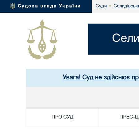
Селидівськи
Судова влада України
Суди
•
Сели
Увага! Суд не здійснює п
ПРО СУД
ПРЕС-Ц