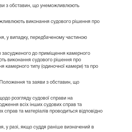
яви з обставин, що унеможливлюють
еможливлюють виконання судового рішення про
ня, у випадку, передбаченому частиною
ння засудженого до приміщення камерного
ють виконання судового рішення про
ня камерного типу (одиночної камери) та про
 Положення та заяви з обставин, що
 щодо розгляду судової справи на
ходження всіх інших судових справ та
их справ та матеріалів проводиться відповідно
, у разі, якщо суддя раніше визначений в