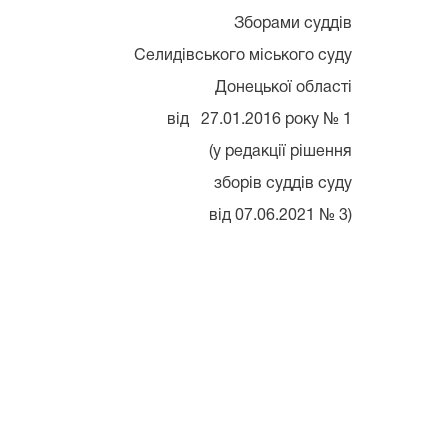
орами суддів
кого міського суду
ецької області
.01.2016 року № 1
дакції рішення
в суддів суду
7.06.2021 № 3)