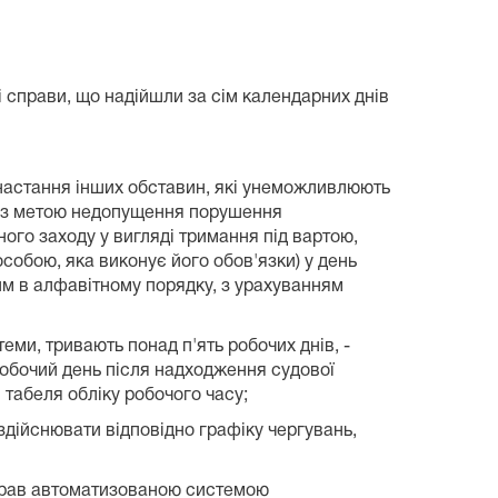
і справи, що надійшли за сім календарних днів
настання інших обставин, які унеможливлюють
, з метою недопущення порушення
ого заходу у вигляді тримання під вартою,
собою, яка виконує його обов'язки) у день
им в алфавітному порядку, з урахуванням
и, тривають понад п'ять робочих днів, -
робочий день після надходження судової
 табеля обліку робочого часу;
здійснювати відповідно графіку чергувань,
 справ автоматизованою системою