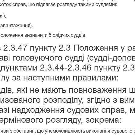
соток справ, що підлягає розгляду такими суддями):
я);
навантаження).
 Положення визначити 5 слідчих суддів.
в 2.3.47 пункту 2.3 Положення у ра
ві головуючого судді (судді-допов
дпунктами 2.3.44-2.3.46 пункту 2.
лу за наступними правилами:
дів, які не мають повноваження щ
зованого розподілу, згідно з вим
азі надходження судових справ, ма
ермінового розгляду, зокрема:
заяви з обставин, що унеможливлюють виконання судового р