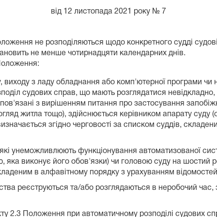
від 12 листопада 2021 року № 7
 Положення не розподіляються щодо конкретного судді судов
 становить не менше чотирнадцяти календарних днів.
 Положення:
 виходу з ладу обладнання або комп'ютерної програми чи 
зподіл судових справ, що мають розглядатися невідкладно
 пов'язані з вирішенням питання про застосування запобіжн
гляд житла тощо), здійснюється керівником апарату суду (о
изначається згідно черговості за списком суддів, складен
які унеможливлюють функціонування автоматизованої систем
, яка виконує його обов'язки) чи головою суду на шостий 
складеним в алфавітному порядку з урахуванням відомостей
авства реєструються та/або розглядаються в неробочий час, 
пункту 2.3 Положення при автоматичному розподілі судових