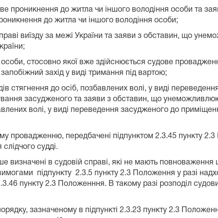
ве проникнення до житла чи іншого володіння особи та за
оникнення до житла чи іншого володіння особи;
 праві виїзду за межі України та заяви з обставин, що ун
країни;
особи, стосовно якої вже здійснюється судове проваджен
запобіжний захід у виді тримання під вартою;
дів стягнення до осіб, позбавлених волі, у виді переведе
дування засудженого та заяви з обставин, що унеможливлю
авлених волі, у виді переведення засудженого до приміщен
му провадженню, передбачені підпунктом 2.3.45 пункту 2.3
слідчого судді.
іше визначені в судовій справі, які не мають повноваження
вимогами підпункту 2.3.5 пункту 2.3 Положення у разі над
.3.46 пункту 2.3 Положенння. В такому разі розподіл судов
дку, зазначеному в підпункті 2.3.23 пункту 2.3 Положення