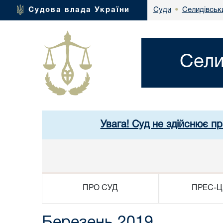
Селидівськи
Судова влада України
Суди
•
Сели
Увага! Суд не здійснює п
ПРО СУД
ПРЕС-Ц
Березень 2019