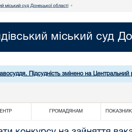
й міський суд Донецької області
•
дівський міський суд До
равосуддя. Підсудність змінено на Центральний 
ЕНТР
ГРОМАДЯНАМ
ПОКАЗНИК
ати конкурсу на зайняття вак