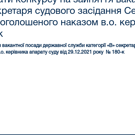
кретаря судового засідання С
 оголошеного наказом в.о. кер
к
я вакантної посади державної служби категорії «В»
секрета
.о. керівника апарату суду
від 29.12.2021 року № 180-к