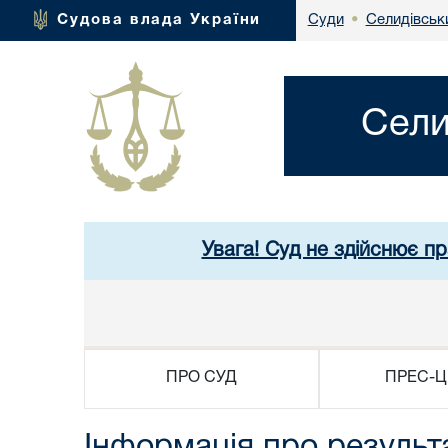
Селидівськи
Судова влада України
Суди
•
Сели
Увага! Суд не здійснює п
ПРО СУД
ПРЕС-Ц
Інформація про результ