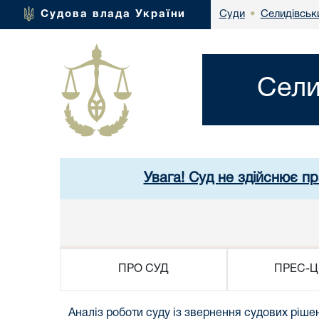
Селидівськи
Судова влада України
Суди
•
Сели
Увага! Суд не здійснює п
ПРО СУД
ПРЕС-Ц
Аналіз роботи суду із звернення судових рішен